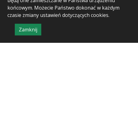
będą one zamieszczane w Państwa urządzeniu
końcowym. Możecie Państwo dokonać w każdym
czasie zmiany ustawień dotyczących cookies.
Zamknij
Project & realization:
Logonet Sp. z o.o.
informację
o
polityce
prywatności