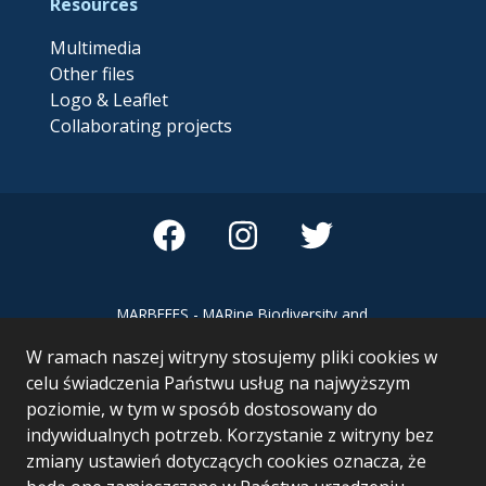
Resources
Multimedia
Other files
Logo & Leaflet
Collaborating projects
MARBEFES - MARine Biodiversity and
Ecosystem Functioning leading to
W ramach naszej witryny stosujemy pliki cookies w
Ecosystem Services MARBEFES project
has received funding from the European
celu świadczenia Państwu usług na najwyższym
Union’s Horizon Europe research and
poziomie, w tym w sposób dostosowany do
innovation programme under Grant
indywidualnych potrzeb. Korzystanie z witryny bez
Agreement no 101060937
zmiany ustawień dotyczących cookies oznacza, że