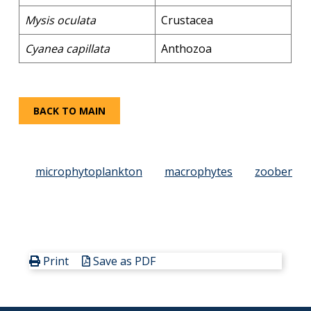
Mysis oculata
Crustacea
Cyanea capillata
Anthozoa
BACK TO MAIN
microphytoplankton
macrophytes
zoobenth
Print
Save as PDF