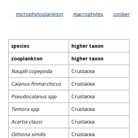
microphytoplankton
macrophytes
zoobenth
species
higher taxon
zooplankton
higher taxon
Nauplii copepoda
Crustacea
Calanus finmarchicus
Crustacea
Pseudocalanus spp
Crustacea
Temora spp
Crustacea
Acartia clausi
Crustacea
Oithona similis
Crustacea