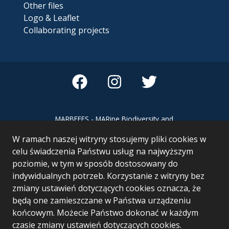
Other files
Logo & Leaflet
Collaborating projects
MARBEFES - MARine Biodiversity and
Ecosystem Functioning leading to
W ramach naszej witryny stosujemy pliki cookies w
Ecosystem Services MARBEFES project
has received funding from the European
celu świadczenia Państwu usług na najwyższym
Union’s Horizon Europe research and
poziomie, w tym w sposób dostosowany do
innovation programme under Grant
indywidualnych potrzeb. Korzystanie z witryny bez
Agreement no 101060937
zmiany ustawień dotyczących cookies oznacza, że
będą one zamieszczane w Państwa urządzeniu
końcowym. Możecie Państwo dokonać w każdym
czasie zmiany ustawień dotyczących cookies.