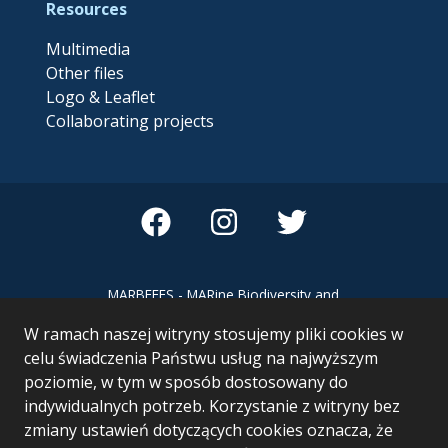
Resources
Multimedia
Other files
Logo & Leaflet
Collaborating projects
MARBEFES - MARine Biodiversity and
Ecosystem Functioning leading to
W ramach naszej witryny stosujemy pliki cookies w
Ecosystem Services MARBEFES project
has received funding from the European
celu świadczenia Państwu usług na najwyższym
Union’s Horizon Europe research and
poziomie, w tym w sposób dostosowany do
innovation programme under Grant
indywidualnych potrzeb. Korzystanie z witryny bez
Agreement no 101060937
zmiany ustawień dotyczących cookies oznacza, że