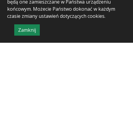
będą one zamieszczane w Państwa urządzeniu
końcowym. Możecie Państwo dokonać w każdym
czasie zmiany ustawień dotyczących cookies.
Zamknij
Project & realization:
Logonet Sp. z o.o.
informację
o
polityce
prywatności