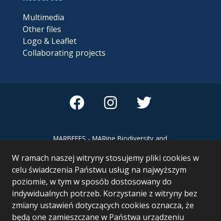
Multimedia
Other files
Logo & Leaflet
Collaborating projects
MARBEFES - MARine Biodiversity and
Ecosystem Functioning leading to
W ramach naszej witryny stosujemy pliki cookies w
Ecosystem Services MARBEFES project
has received funding from the European
celu świadczenia Państwu usług na najwyższym
Union’s Horizon Europe research and
poziomie, w tym w sposób dostosowany do
innovation programme under Grant
indywidualnych potrzeb. Korzystanie z witryny bez
Agreement no 101060937
zmiany ustawień dotyczących cookies oznacza, że
będą one zamieszczane w Państwa urządzeniu