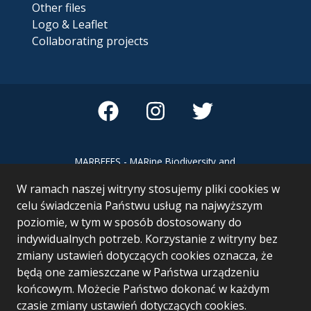
Other files
Logo & Leaflet
Collaborating projects
MARBEFES - MARine Biodiversity and
Ecosystem Functioning leading to
W ramach naszej witryny stosujemy pliki cookies w
Ecosystem Services MARBEFES project
has received funding from the European
celu świadczenia Państwu usług na najwyższym
Union’s Horizon Europe research and
poziomie, w tym w sposób dostosowany do
innovation programme under Grant
indywidualnych potrzeb. Korzystanie z witryny bez
Agreement no 101060937
zmiany ustawień dotyczących cookies oznacza, że
będą one zamieszczane w Państwa urządzeniu
końcowym. Możecie Państwo dokonać w każdym
czasie zmiany ustawień dotyczących cookies.