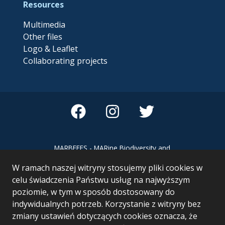
Resources
Multimedia
Other files
Logo & Leaflet
Collaborating projects
MARBEFES - MARine Biodiversity and
Ecosystem Functioning leading to
W ramach naszej witryny stosujemy pliki cookies w
Ecosystem Services MARBEFES project
has received funding from the European
celu świadczenia Państwu usług na najwyższym
Union’s Horizon Europe research and
poziomie, w tym w sposób dostosowany do
innovation programme under Grant
indywidualnych potrzeb. Korzystanie z witryny bez
Agreement no 101060937
zmiany ustawień dotyczących cookies oznacza, że