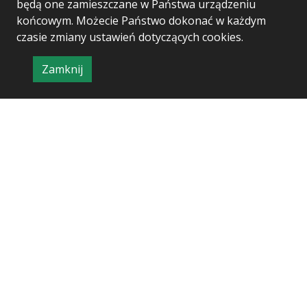
będą one zamieszczane w Państwa urządzeniu
końcowym. Możecie Państwo dokonać w każdym
czasie zmiany ustawień dotyczących cookies.
Zamknij
Project & realization:
Logonet Sp. z o.o.
informację
o
polityce
prywatności